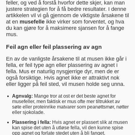
feller, og ved å forstå hvorfor dette skjer, kan man
justere strategien for å få bedre resultater. I denne
artikkelen vil vi gå gjennom de viktigste årsakene til
at en
musefelle
ikke virker som forventet, og hva
du kan gjøre for å maksimere sjansen for å fange
mus.
Feil agn eller feil plassering av agn
En av de vanligste årsakene til at musen ikke går i
fella, er feil type agn eller plassering av agnet i
fella. Mus er naturlig nysgjerrige dyr, men de er
også forsiktige. Hvis agnet ikke er attraktivt nok
eller ligger på feil sted, vil musen holde seg unna.
Agnvalg:
Mange tror at ost er det beste agnet for
musefeller, men faktisk er mus ofte mer tiltrukket av
søte eller proteinrike matvarer som peanøttsmør, nøtter
eller sjokolade.
Plassering i fella:
Hvis agnet er plassert slik at musen
kan spise det uten å utløse fella, vil den kunne spise
opp agnet og forlate stedet uten å bli fanget.