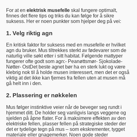
For at en
elektrisk musefelle
skal fungere optimalt,
finnes det flere tips og triks du kan følge for å sikre
suksess. Her er noen punkter som hjelper deg på vei:
1. Velg riktig agn
En kritisk faktor for suksess med en musefelle er hvilket
agn du bruker. Mus tiltrekkes sterkt av fødevarer som de
naturlig ville søkt etter i sitt habitat. Følgende mattyper
fungerer ofte godt som agn:- Peanøttsmør- Sjokolade-
Nøtter- OstDet beste agnet bør ha en sterk lukt og være
klebrig nok til å holde musen interessert, men det er også
viktig at det ikke kan fjernes fra fellen uten at musen må
gå helt inn i den.
2. Plassering er nøkkelen
Mus følger instinktive veier når de beveger seg rundt i
hjemmet ditt. De holder seg vanligvis langs veggene og
sjelden på åpne flater. For å maksimere effekten av den
elektriske fellen, plasser fellen på strategiske steder der
det er tydelige tegn på mus – som ekskrementer, tygget
materiale eller gnagemerker. Noen gode steder