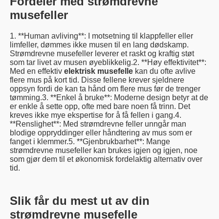
Fordeler med strømdrevne
musefeller
1. **Human avliving**: I motsetning til klappfeller eller
limfeller, dømmes ikke musen til en lang dødskamp.
Strømdrevne musefeller leverer et raskt og kraftig støt
som tar livet av musen øyeblikkelig.2. **Høy effektivitet**:
Med en effektiv
elektrisk musefelle
kan du ofte avlive
flere mus på kort tid. Disse fellene krever sjeldnere
oppsyn fordi de kan ta hånd om flere mus før de trenger
tømming.3. **Enkel å bruke**: Moderne design betyr at de
er enkle å sette opp, ofte med bare noen få trinn. Det
kreves ikke mye ekspertise for å få fellen i gang.4.
**Renslighet**: Med strømdrevne feller unngår man
blodige oppryddinger eller håndtering av mus som er
fanget i klemmer.5. **Gjenbrukbarhet**: Mange
strømdrevne musefeller kan brukes igjen og igjen, noe
som gjør dem til et økonomisk fordelaktig alternativ over
tid.
Slik får du mest ut av din
strømdrevne musefelle