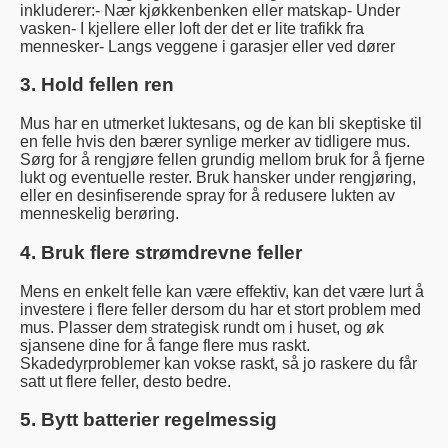
inkluderer:- Nær kjøkkenbenken eller matskap- Under
vasken- I kjellere eller loft der det er lite trafikk fra
mennesker- Langs veggene i garasjer eller ved dører
3. Hold fellen ren
Mus har en utmerket luktesans, og de kan bli skeptiske til
en felle hvis den bærer synlige merker av tidligere mus.
Sørg for å rengjøre fellen grundig mellom bruk for å fjerne
lukt og eventuelle rester. Bruk hansker under rengjøring,
eller en desinfiserende spray for å redusere lukten av
menneskelig berøring.
4. Bruk flere strømdrevne feller
Mens en enkelt felle kan være effektiv, kan det være lurt å
investere i flere feller dersom du har et stort problem med
mus. Plasser dem strategisk rundt om i huset, og øk
sjansene dine for å fange flere mus raskt.
Skadedyrproblemer kan vokse raskt, så jo raskere du får
satt ut flere feller, desto bedre.
5. Bytt batterier regelmessig