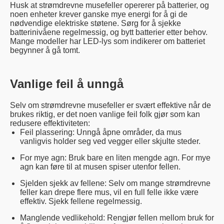
Husk at strømdrevne musefeller opererer på batterier, og
noen enheter krever ganske mye energi for å gi de
nødvendige elektriske støtene. Sørg for å sjekke
batterinivåene regelmessig, og bytt batterier etter behov.
Mange modeller har LED-lys som indikerer om batteriet
begynner å gå tomt.
Vanlige feil å unngå
Selv om strømdrevne musefeller er svært effektive når de
brukes riktig, er det noen vanlige feil folk gjør som kan
redusere effektiviteten:
Feil plassering: Unngå åpne områder, da mus
vanligvis holder seg ved vegger eller skjulte steder.
For mye agn: Bruk bare en liten mengde agn. For mye
agn kan føre til at musen spiser utenfor fellen.
Sjelden sjekk av fellene: Selv om mange strømdrevne
feller kan drepe flere mus, vil en full felle ikke være
effektiv. Sjekk fellene regelmessig.
Manglende vedlikehold: Rengjør fellen mellom bruk for