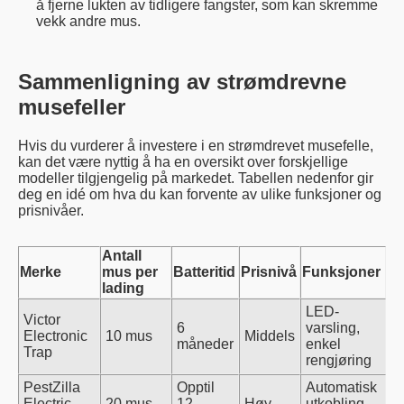
å fjerne lukten av tidligere fangster, som kan skremme
vekk andre mus.
Sammenligning av strømdrevne
musefeller
Hvis du vurderer å investere i en strømdrevet musefelle,
kan det være nyttig å ha en oversikt over forskjellige
modeller tilgjengelig på markedet. Tabellen nedenfor gir
deg en idé om hva du kan forvente av ulike funksjoner og
prisnivåer.
Antall
Merke
mus per
Batteritid
Prisnivå
Funksjoner
lading
LED-
Victor
6
varsling,
Electronic
10 mus
Middels
måneder
enkel
Trap
rengjøring
PestZilla
Opptil
Automatisk
Electric
20 mus
12
Høy
utkobling,