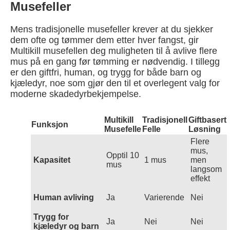
Musefeller
Mens tradisjonelle musefeller krever at du sjekker
dem ofte og tømmer dem etter hver fangst, gir
Multikill musefellen deg muligheten til å avlive flere
mus på en gang før tømming er nødvendig. I tillegg
er den giftfri, human, og trygg for både barn og
kjæledyr, noe som gjør den til et overlegent valg for
moderne skadedyrbekjempelse.
Multikill
Tradisjonell
Giftbasert
Funksjon
Musefelle
Felle
Løsning
Flere
mus,
Opptil 10
Kapasitet
1 mus
men
mus
langsom
effekt
Human avliving
Ja
Varierende
Nei
Trygg for
Ja
Nei
Nei
kjæledyr og barn