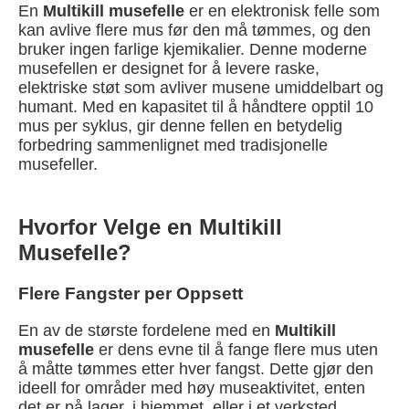
En
Multikill musefelle
er en elektronisk felle som
kan avlive flere mus før den må tømmes, og den
bruker ingen farlige kjemikalier. Denne moderne
musefellen er designet for å levere raske,
elektriske støt som avliver musene umiddelbart og
humant. Med en kapasitet til å håndtere opptil 10
mus per syklus, gir denne fellen en betydelig
forbedring sammenlignet med tradisjonelle
musefeller.
Hvorfor Velge en Multikill
Musefelle?
Flere Fangster per Oppsett
En av de største fordelene med en
Multikill
musefelle
er dens evne til å fange flere mus uten
å måtte tømmes etter hver fangst. Dette gjør den
ideell for områder med høy museaktivitet, enten
det er på lager, i hjemmet, eller i et verksted.