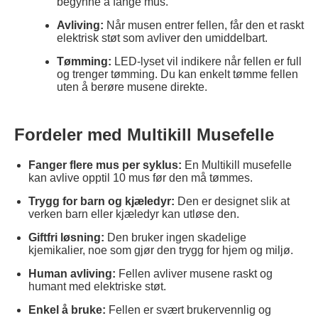
begynne å fange mus.
Avliving:
Når musen entrer fellen, får den et raskt
elektrisk støt som avliver den umiddelbart.
Tømming:
LED-lyset vil indikere når fellen er full
og trenger tømming. Du kan enkelt tømme fellen
uten å berøre musene direkte.
Fordeler med Multikill Musefelle
Fanger flere mus per syklus:
En Multikill musefelle
kan avlive opptil 10 mus før den må tømmes.
Trygg for barn og kjæledyr:
Den er designet slik at
verken barn eller kjæledyr kan utløse den.
Giftfri løsning:
Den bruker ingen skadelige
kjemikalier, noe som gjør den trygg for hjem og miljø.
Human avliving:
Fellen avliver musene raskt og
humant med elektriske støt.
Enkel å bruke:
Fellen er svært brukervennlig og